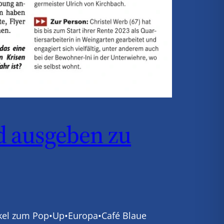
ld ausgeben zu
tikel zum Pop•Up•Europa•Café Blaue